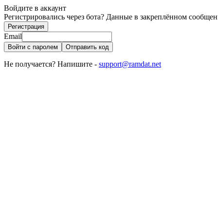
Войдите в аккаунт
Регистрировались через бота? Данные в закреплённом сообщен
Регистрация
Email
Войти с паролем
Отправить код
Не получается? Напишите -
support@ramdat.net